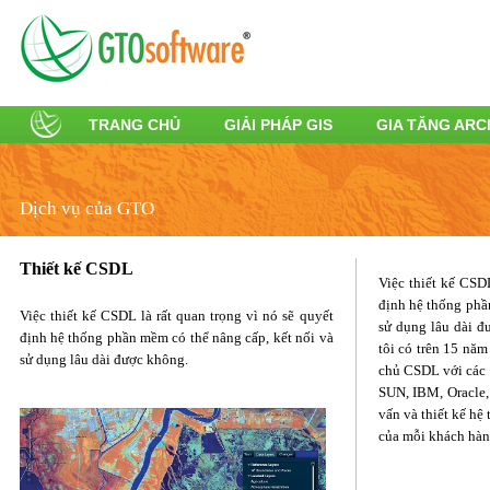
TRANG CHỦ
GIẢI PHÁP GIS
GIA TĂNG AR
Dịch vụ của GTO
Thiết kế CSDL
Việc thiết kế CSDL
định hệ thống phầ
Việc thiết kế CSDL là rất quan trọng vì nó sẽ quyết
sử dụng lâu dài đ
định hệ thống phần mềm có thể nâng cấp, kết nối và
tôi có trên 15 nă
sử dụng lâu dài được không.
chủ CSDL với các h
SUN, IBM, Oracle, 
vấn và thiết kế hệ
của mỗi khách hàn