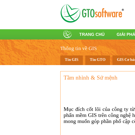
TRANG CHỦ
GIẢI PHÁ
Thông tin về GIS
Tin GIS
Tin GTO
GIS Cơ bả
Tầm nhình & Sứ mệnh
Mục đích cốt lõi của công ty từ
phẩn mềm GIS trên công nghệ h
mong muốn góp phần phổ cập c