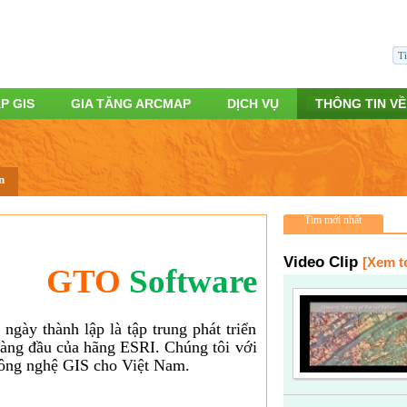
P GIS
GIA TĂNG ARCMAP
DỊCH VỤ
THÔNG TIN VỀ
n
Tim mới nhất
Video Clip
[Xem t
GTO
Software
 ngày thành lập là tập trung phát triển
àng đầu của hãng ESRI. Chúng tôi với
ông nghệ GIS cho Việt Nam.