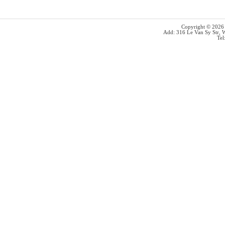
Copyright © 202
Add: 316 Le Van Sy Str, 
Tel